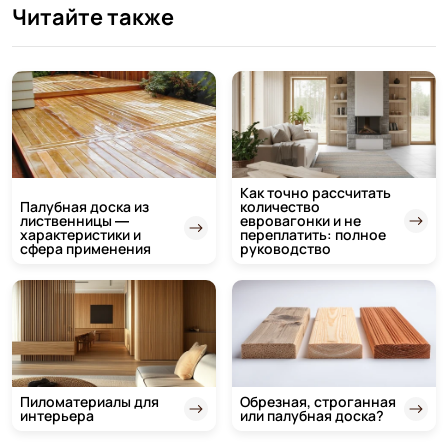
Читайте также
Как точно рассчитать
Палубная доска из
количество
лиственницы —
евровагонки и не
характеристики и
переплатить: полное
сфера применения
руководство
Пиломатериалы для
Обрезная, строганная
интерьера
или палубная доска?