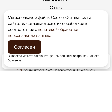
О нас
Статьи
Мы используем файлы Cookie. Оставаясь на
Контакты
сайте, вы соглашаетесь с их обработкой в
соответствии с
политикой обработки
ПОДДЕРЖКА
персональных данных.
Оплата и доставка
Политика конфиденциальности
Согласен
Наши адреса
Вы всегда можете отключить файлы cookie в настройках Вашего
браузера.
ул. Индивидуальная, 1 (поворот на Шагол)
Главная
Каталог
Доставка
Точки продаж
Троицкий тракт, 76к2 (На территории ТК "Усадьба")
д. Казанцево, ул. Производственная, уч.1 (ярко-зеленый забор)
Цены на сайте носят информационный характер и ни
при каких условиях не являются публичной офертой.
Разработка сайта