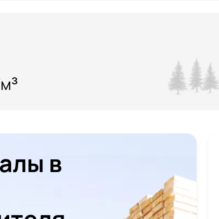
/м³
алы в
ителя