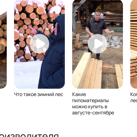
Что такое зимний лес
Какие
Ко
пиломатериалы
ле
можно купить в
августе-сентябре
оизводителя