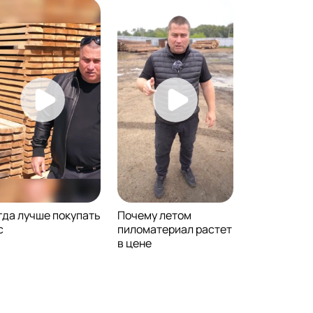
гда лучше покупать
Почему летом
с
пиломатериал растет
в цене