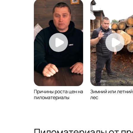
Причины роста цен на
Зимний или летний
пиломатериалы
лес
Пиломатериалы от пр