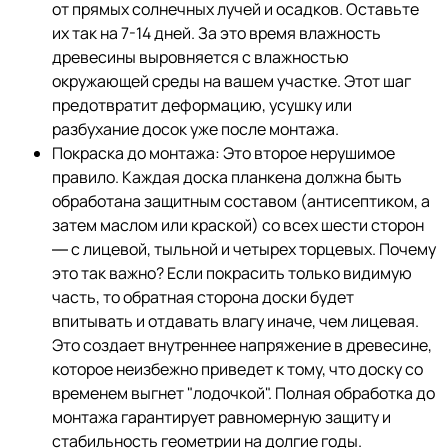
от прямых солнечных лучей и осадков. Оставьте
их так на 7-14 дней. За это время влажность
древесины выровняется с влажностью
окружающей среды на вашем участке. Этот шаг
предотвратит деформацию, усушку или
разбухание досок уже после монтажа.
Покраска до монтажа: Это второе нерушимое
правило. Каждая доска планкена должна быть
обработана защитным составом (антисептиком, а
затем маслом или краской) со всех шести сторон
— с лицевой, тыльной и четырех торцевых. Почему
это так важно? Если покрасить только видимую
часть, то обратная сторона доски будет
впитывать и отдавать влагу иначе, чем лицевая.
Это создает внутреннее напряжение в древесине,
которое неизбежно приведет к тому, что доску со
временем выгнет "лодочкой". Полная обработка до
монтажа гарантирует равномерную защиту и
стабильность геометрии на долгие годы.