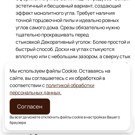
эстетичный и бесшовный вариант, создающий
эффект монолитного угла. Требует наличия
точной торцовочной пилы и идеально ровных
углов самого дома. Срезы обязательно нужно
тщательно прокрашивать перед
стыковкой.Декоративный уголок: Более простой и
быстрый способ. Доски на углах стыкуются
вплотную или с небольшим зазором, а сверху стык
закрывается деревянным уголком в цвет фасада.
Этот метод прощает небольшие огрехи в
Мы используем файлы Cookie. Оставаясь на
подрезке.
сайте, вы соглашаетесь с их обработкой в
Запил под 45 градусов: Самый эстетичный и
соответствии с
политикой обработки
бесшовный вариант, создающий эффект
персональных данных.
монолитного угла. Требует наличия точной
Согласен
торцовочной пилы и идеально ровных углов
самого дома. Срезы обязательно нужно
Вы всегда можете отключить файлы cookie в настройках Вашего
тщательно прокрашивать перед стыковкой.
браузера.
Главная
Каталог
Доставка
Точки продаж
Декоративный уголок: Более простой и быстрый