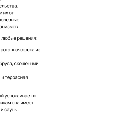
ельства.
 их от
полезные
анизмов.
ь любые решения:
троганная доска из
 бруса, скошенный
 и террасная
ый успокаивает и
тикам она имеет
и сауны.