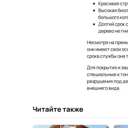
Красивая стр
Высокая биол
большого кол
Долгий срок 
дерево не гни
Несмотря на преим
они имеют свои ос
срока службы она 
Для покрытия и за
специальные и то
разрушения под де
внешнего вида.
Читайте также