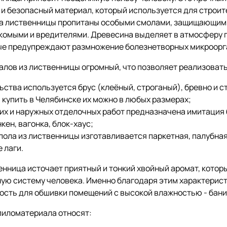
и безопасный материал, который используется для строит
а лиственницы пропитаны особыми смолами, защищающими
комыми и вредителями. Древесина выделяет в атмосферу 
ые предупреждают размножение болезнетворных микроорг
лов из лиственницы огромный, что позволяет реализоват
ьства используется брус (клеёный, строганый), бревно и с
 купить в Челябинске их можно в любых размерах;
их и наружных отделочных работ предназначена имитация
кен, вагонка, блок-хаус;
пола из лиственницы изготавливается паркетная, палубная
е лаги.
енница источает приятный и тонкий хвойный аромат, котор
ую систему человека. Именно благодаря этим характерис
сть для обшивки помещений с высокой влажностью - бани 
пиломатериала относят: