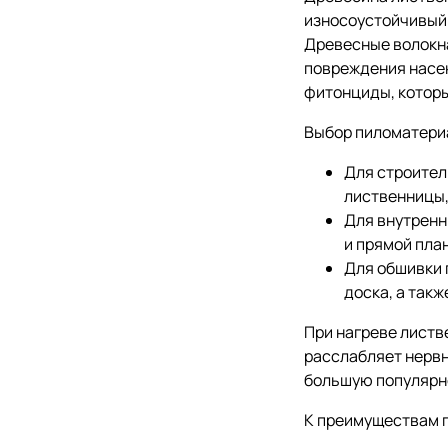
износоустойчивый 
Древесные волокн
повреждения насе
фитонциды, котор
Выбор пиломатериа
Для строител
лиственницы,
Для внутренн
и прямой план
Для обшивки 
доска, а такж
При нагреве листв
расслабляет нервн
большую популярно
К преимуществам 