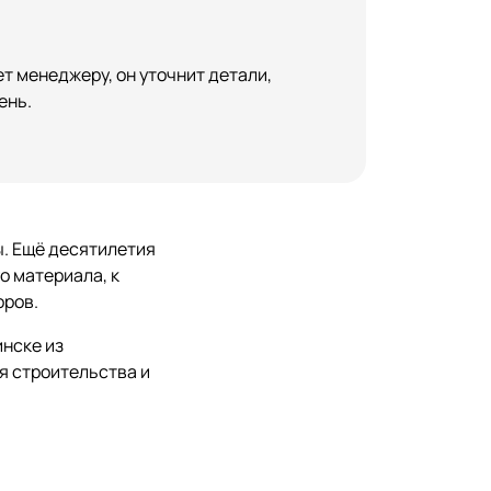
т менеджеру, он уточнит детали,
ень.
ы. Ещё десятилетия
о материала, к
оров.
инске из
я строительства и
,