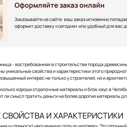
Оформляйте заказ онлайн
Заказывайте на сайте: ваш заказ мгновенно попадае
оформит доставку «сегодня» или удобный для вас д
ница - востребованная в строительстве порода древесин
ны уникальные свойства и характеристики этого природног
повышенный интерес не только у строителей, но и архитект
колько хороши отделочные материалы и блок хаус в Челяб
т ли смысл тратить деньги на более дорогие материалы дл
 СВОЙСТВА И ХАРАКТЕРИСТИКИ
ницы приносит неоценимую пользу человеку. Это прочный