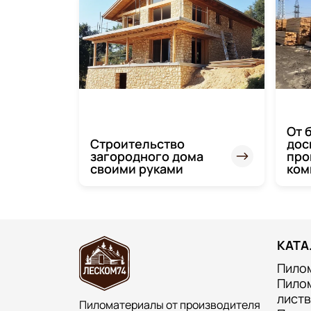
От 
Строительство
дос
загородного дома
про
своими руками
ком
КАТА
Пило
Пило
лист
Пиломатериалы от производителя