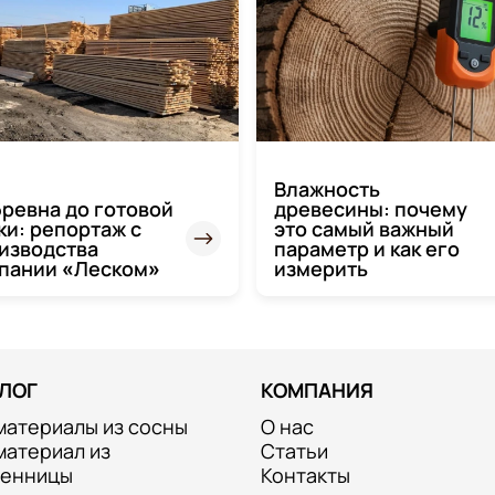
Влажность
бревна до готовой
древесины: почему
ки: репортаж с
это самый важный
изводства
параметр и как его
пании «Леском»
измерить
ЛОГ
КОМПАНИЯ
материалы из сосны
О нас
материал из
Статьи
венницы
Контакты