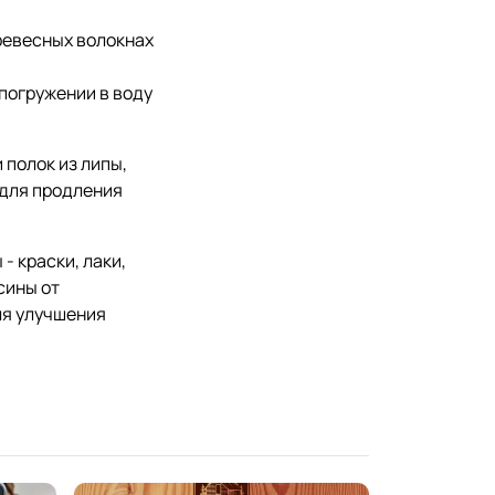
ревесных волокнах
погружении в воду
полок из липы,
 для продления
 краски, лаки,
сины от
ля улучшения