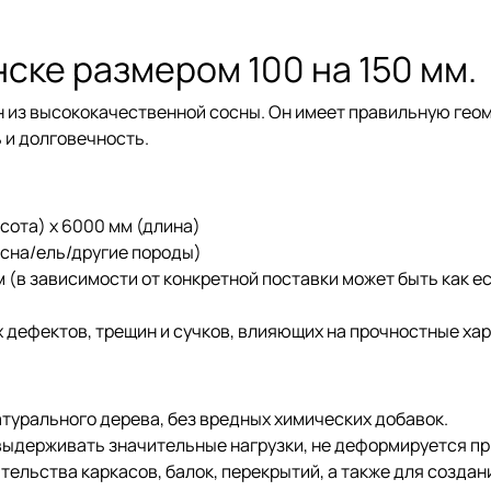
нске размером 100 на 150 мм.
н из высококачественной сосны. Он имеет правильную гео
 и долговечность.
ысота) x 6000 мм (длина)
сна/ель/другие породы)
(в зависимости от конкретной поставки может быть как е
х дефектов, трещин и сучков, влияющих на прочностные ха
атурального дерева, без вредных химических добавок.
выдерживать значительные нагрузки, не деформируется пр
ельства каркасов, балок, перекрытий, а также для создан