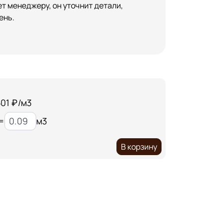
т менеджеру, он уточнит детали,
ень.
501 ₽/м3
=
м3
В корзину