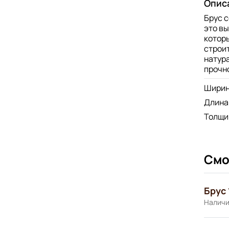
Опис
Брус с
это в
котор
строит
натур
прочн
Шири
Длина
Толщи
Смо
Брус 
Наличи