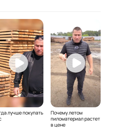
гда лучше покупать
Почему летом
с
пиломатериал растет
в цене