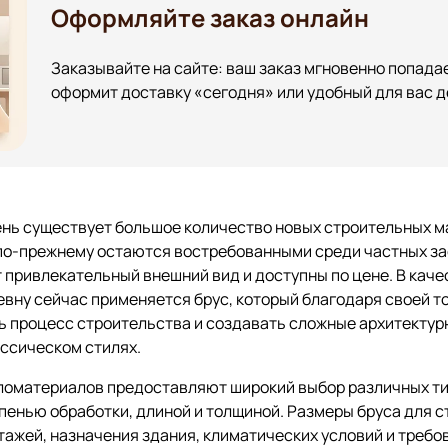
Оформляйте заказ онлайн
Заказывайте на сайте: ваш заказ мгновенно попадае
оформит доставку «сегодня» или удобный для вас д
нь существует большое количество новых строительных м
по-прежнему остаются востребованными среди частных за
 привлекательный внешний вид и доступны по цене. В кач
вну сейчас применяется брус, который благодаря своей т
ь процесс строительства и создавать сложные архитекту
ссическом стилях.
ломатериалов предоставляют широкий выбор различных ти
енью обработки, длиной и толщиной. Размеры бруса для 
этажей, назначения здания, климатических условий и требо