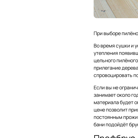
При выборе пилёно
Во время сушки и 
утепления появивш
цельного пилёного
прилегание дерева
спровоцировать по
Если вы не ограни
занимает около го
материала будет о
цене позволит при
постоянным прожив
бани подойдёт бру
Профбрус