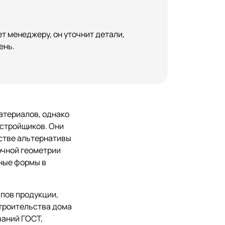
т менеджеру, он уточнит детали,
ень.
атериалов, однако
стройщиков. Они
естве альтернативы
очной геометрии
рные формы в
пов продукции,
строительства дома
ваний ГОСТ,