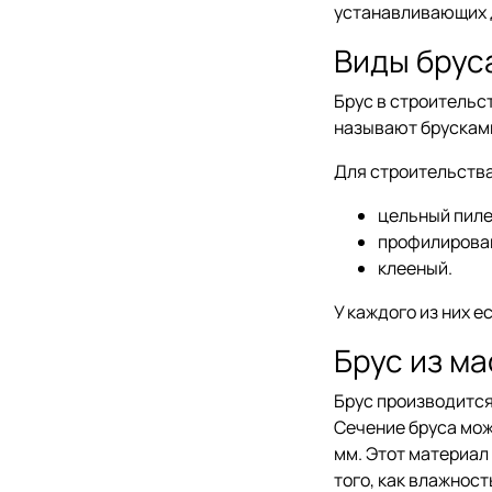
устанавливающих 
Виды брус
Брус в строительст
называют брусками
Для строительства
цельный пил
профилирова
клееный.
У каждого из них 
Брус из м
Брус производится
Сечение бруса мож
мм. Этот материал
того, как влажнос