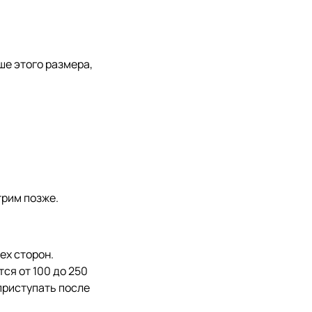
ше этого размера,
трим позже.
ех сторон.
ся от 100 до 250
приступать после