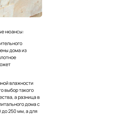
ые нюансы:
нительного
ены дома из
плотное
может
енной влажности
то выбор такого
ства, а разница в
питального дома с
до 250 мм, а для