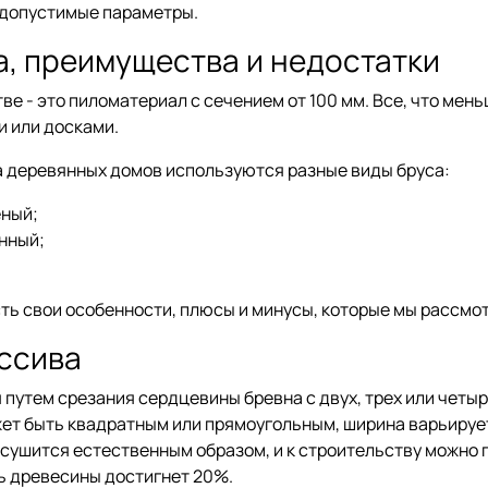
допустимые параметры.
а, преимущества и недостатки
ве - это пиломатериал с сечением от 100 мм. Все, что мень
 или досками.
 деревянных домов используются разные виды бруса:
еный;
нный;
есть свои особенности, плюсы и минусы, которые мы рассмо
ассива
 путем срезания сердцевины бревна с двух, трех или четыр
ет быть квадратным или прямоугольным, ширина варьирует
 сушится естественным образом, и к строительству можно 
ть древесины достигнет 20%.