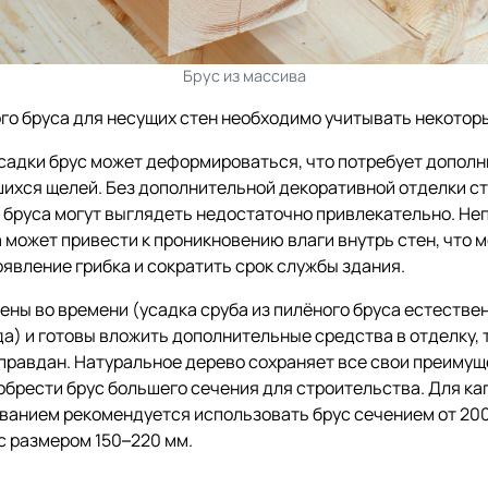
Брус из массива
го бруса для несущих стен необходимо учитывать некотор
усадки брус может деформироваться, что потребует допол
ихся щелей. Без дополнительной декоративной отделки ст
 бруса могут выглядеть недостаточно привлекательно. Не
 может привести к проникновению влаги внутрь стен, что 
явление грибка и сократить срок службы здания.
чены во времени (усадка сруба из пилёного бруса естеств
да) и готовы вложить дополнительные средства в отделку, 
правдан. Натуральное дерево сохраняет все свои преимуще
обрести брус большего сечения для строительства. Для ка
анием рекомендуется использовать брус сечением от 200 
с размером 150–220 мм.