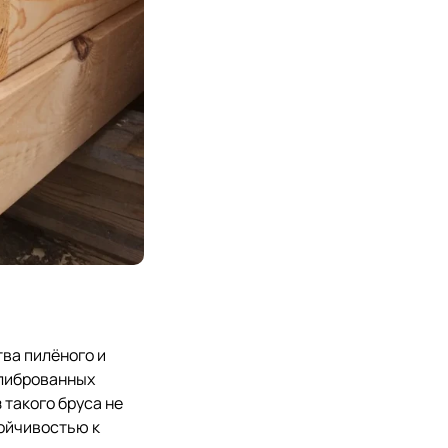
ва пилёного и
алиброванных
 такого бруса не
ойчивостью к