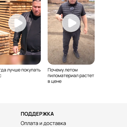
гда лучше покупать
Почему летом
с
пиломатериал растет
в цене
ПОДДЕРЖКА
Оплата и доставка