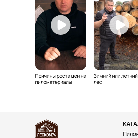
Причины роста цен на
Зимний или летний
пиломатериалы
лес
КАТА
Пило