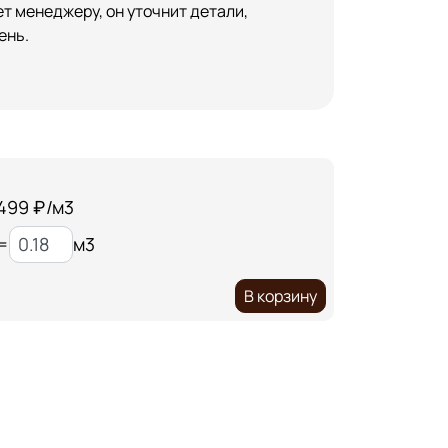
т менеджеру, он уточнит детали,
ень.
 499 ₽/м3
=
м3
В корзину