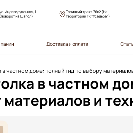
ул. Индивидуальная, 1
Троицкий тракт, 76к2 (На
(поворот на Шагол)
территории ТК "Усадьба")
мпании
Доставка и оплата
Стат
 в частном доме: полный гид по выбору материалов
олка в частном до
у материалов и те