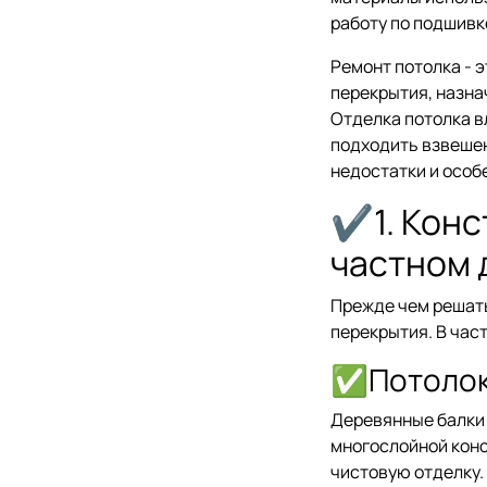
работу по подшивк
Ремонт потолка - 
перекрытия, назна
Отделка потолка в
подходить взвешен
недостатки и особ
✔1. Конс
частном 
Прежде чем решать
перекрытия. В час
✅Потолок
Деревянные балки 
многослойной конс
чистовую отделку.