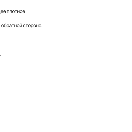
щее плотное
 обратной стороне.
т