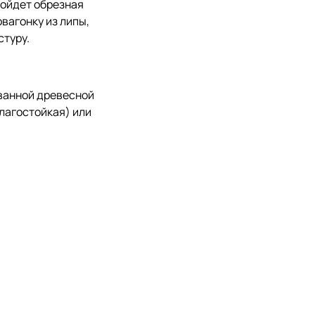
дойдет обрезная
вагонку из липы,
стуру.
ванной древесной
лагостойкая) или