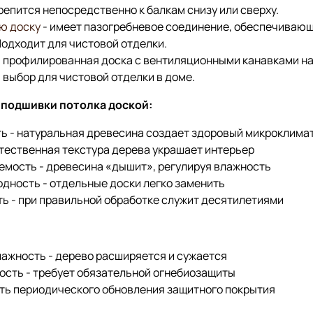
репится непосредственно к балкам снизу или сверху.
ю доску
- имеет пазогребневое соединение, обеспечиваю
Подходит для чистовой отделки.
 профилированная доска с вентиляционными канавками на
выбор для чистовой отделки в доме.
одшивки потолка доской:
ь - натуральная древесина создает здоровый микроклима
стественная текстура дерева украшает интерьер
мость - древесина «дышит», регулируя влажность
дность - отдельные доски легко заменить
ь - при правильной обработке служит десятилетиями
лажность - дерево расширяется и сужается
сть - требует обязательной огнебиозащиты
ь периодического обновления защитного покрытия