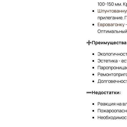
100-150 мм. К
Шпунтованну
прилегание. 
Евровагонку
-
Оптимальный 
➕Преимущества п
Экологичност
Эстетика - е
Паропроницае
Ремонтоприго
Долговечност
➖Недостатки:
Реакция на в
Пожароопасно
Необходимост