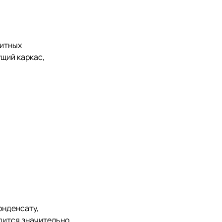
литных
ущий каркас,
онденсату,
дится значительно