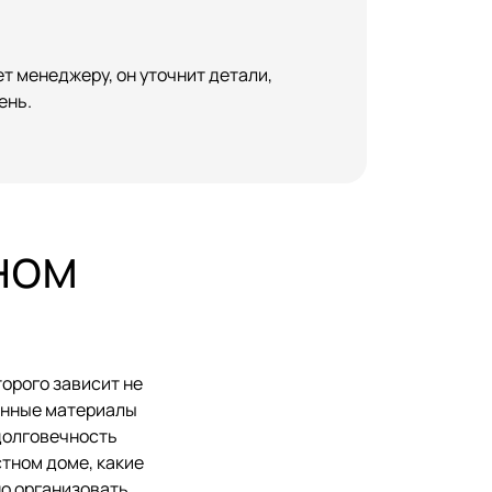
т менеджеру, он уточнит детали,
ень.
ном
торого зависит не
ранные материалы
долговечность
стном доме, какие
но организовать