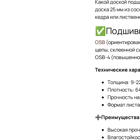
Какой доской подш
доска 25 мм из сос
кедра или листвен
✅Подшивк
OSB
(ориентирова
щепы, склеенной с
OSB-4 (повышенно
Технические хара
Толщина: 9-2
Плотность: 64
Прочность на
Формат листа
➕
Преимущества
Высокая проч
Влагостойкос