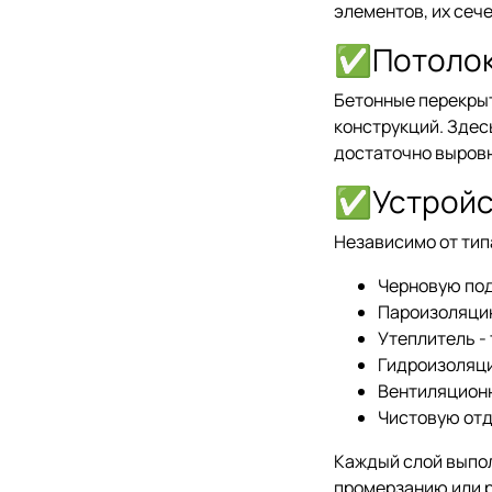
элементов, их сеч
✅Потолок 
Бетонные перекрыт
конструкций. Здес
достаточно выровн
✅Устройст
Независимо от тип
Черновую под
Пароизоляцию
Утеплитель -
Гидроизоляци
Вентиляционн
Чистовую отд
Каждый слой выпол
промерзанию или р