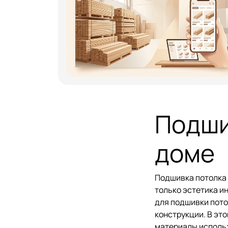
Подши
доме
Подшивка потолка 
только эстетика и
для подшивки пот
конструкции. В эт
материалы использ