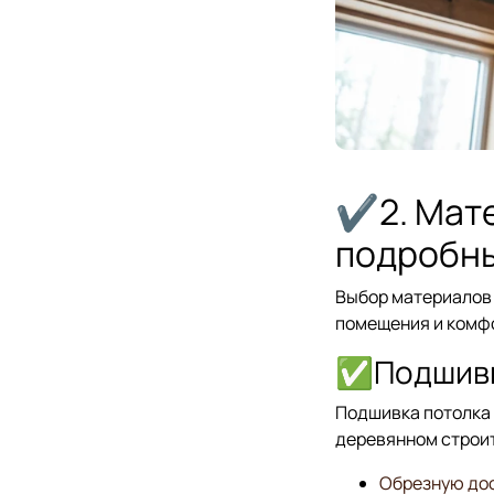
✔2. Мате
подробны
Выбор материалов 
помещения и комф
✅Подшивк
Подшивка потолка 
деревянном строит
Обрезную до