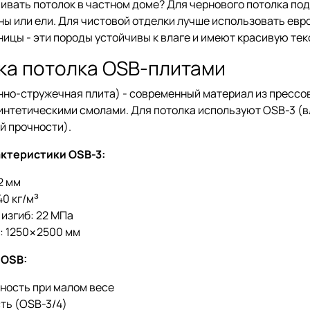
ивать потолок в частном доме? Для чернового потолка по
ны или ели. Для чистовой отделки лучше использовать евро
ницы - эти породы устойчивы к влаге и имеют красивую тек
а потолка OSB-плитами
нно-стружечная плита) - современный материал из прессо
интетическими смолами. Для потолка используют OSB-3 (в
й прочности).
ктеристики OSB-3:
2 мм
0 кг/м³
 изгиб: 22 МПа
: 1250×2500 мм
 OSB:
ность при малом весе
ть (OSB-3/4)