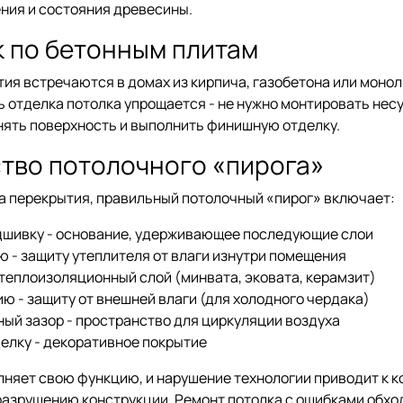
ения и состояния древесины.
по бетонным плитам
ия встречаются в домах из кирпича, газобетона или моно
ь отделка потолка упрощается - не нужно монтировать нес
ять поверхность и выполнить финишную отделку.
во потолочного «пирога»
а перекрытия, правильный потолочный «пирог» включает:
шивку - основание, удерживающее последующие слои
 - защиту утеплителя от влаги изнутри помещения
 теплоизоляционный слой (минвата, эковата, керамзит)
ю - защиту от внешней влаги (для холодного чердака)
ый зазор - пространство для циркуляции воздуха
елку - декоративное покрытие
няет свою функцию, и нарушение технологии приводит к к
азрушению конструкции. Ремонт потолка с ошибками обхо