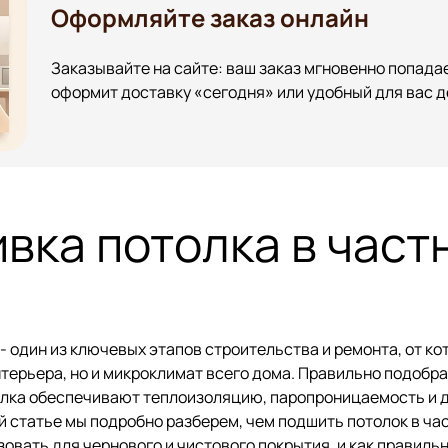
Оформляйте заказ онлайн
Заказывайте на сайте: ваш заказ мгновенно попадае
оформит доставку «сегодня» или удобный для вас д
вка потолка в част
- один из ключевых этапов строительства и ремонта, от ко
нтерьера, но и микроклимат всего дома. Правильно подоб
олка обеспечивают теплоизоляцию, паропроницаемость и 
ой статье мы подробно разберем, чем подшить потолок в ча
овать для чернового и чистового покрытия, и как правиль