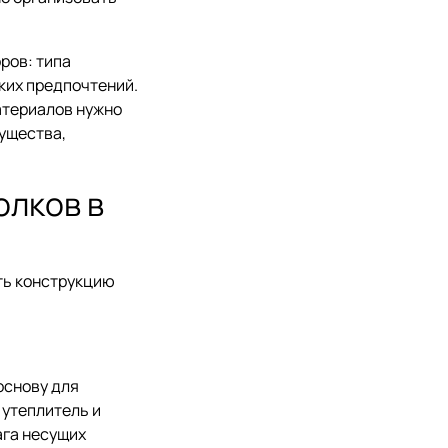
ров: типа
ких предпочтений.
атериалов нужно
ущества,
олков в
ть конструкцию
основу для
утеплитель и
ага несущих