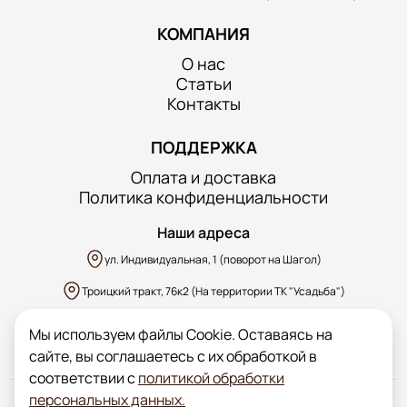
КОМПАНИЯ
О нас
Статьи
Контакты
ПОДДЕРЖКА
Оплата и доставка
Политика конфиденциальности
Наши адреса
ул. Индивидуальная, 1 (поворот на Шагол)
Троицкий тракт, 76к2 (На территории ТК "Усадьба")
д. Казанцево, ул. Производственная, уч.1 (ярко-зеленый забор)
Мы используем файлы Cookie. Оставаясь на
сайте, вы соглашаетесь с их обработкой в
соответствии с
политикой обработки
персональных данных.
Цены на сайте носят информационный характер и ни