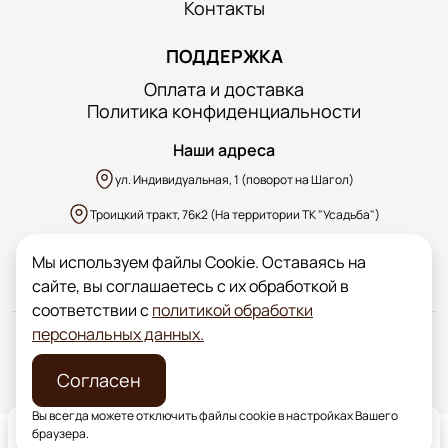
Контакты
ПОДДЕРЖКА
Оплата и доставка
Политика конфиденциальности
Наши адреса
ул. Индивидуальная, 1 (поворот на Шагол)
Троицкий тракт, 76к2 (На территории ТК "Усадьба")
д. Казанцево, ул. Производственная, уч.1 (ярко-зеленый забор)
Мы используем файлы Cookie. Оставаясь на
сайте, вы соглашаетесь с их обработкой в
соответствии с
политикой обработки
персональных данных.
Цены на сайте носят информационный характер и ни
при каких условиях не являются публичной офертой.
Разработка сайта
Согласен
Вы всегда можете отключить файлы cookie в настройках Вашего
браузера.
Главная
Каталог
Доставка
Точки продаж