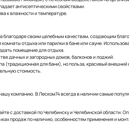
бладает антисептическими свойствами.
ива к влажности и температуре.
на благодаря своим целебным качествам, создающим благ
 комнаты отдыха или парилки в бане или сауне. Использов
оздать помещение для отдыха.
тве дачных и загородных домов, балконов и лоджий.
ипа (традиционная для бани), но польза, красивый внешний
ельную стоимость.
в нашу компанию. В Леском74 всегда в наличии самые попул
айте с доставкой по Челябинску и Челябинской области. О
очках продаж по наличию, особенностям применения и монт