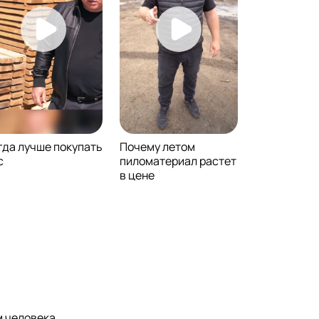
гда лучше покупать
Почему летом
с
пиломатериал растет
в цене
 человека.