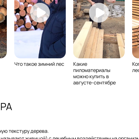
Что такое зимний лес
Какие
Ко
пиломатериалы
ле
можно купить в
августе-сентябре
ДРА
ую текстуру дерева.
 называют живицой) с лечебным воздействием на организм