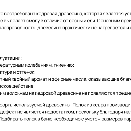
ко востребована кедровая древесина, которая является у
е выделяет смолу в отличие от сосны и ели. Основным пр
еплопроводность, древесина практически не нагревается и
луатации;
пературным колебаниям, гниению;
тура и оттенок;
ятный хвойный аромат и эфирные масла, оказывающие бла
еское действие;
ким волокнам на кедровой древесине не появляются трещи
сорта используемой древесины. Полок из кедра производитс
 дефект не является недостатком, поскольку благодаря н
Подбирать полок в баню необходимо с учетом размеров па