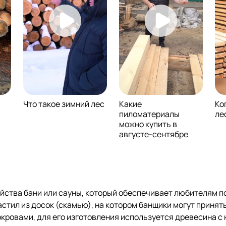
Что такое зимний лес
Какие
Ко
пиломатериалы
ле
можно купить в
августе-сентябре
йства бани или сауны, который обеспечивает любителям п
астил из досок (скамью), на котором банщики могут приня
окровами, для его изготовления используется древесина 