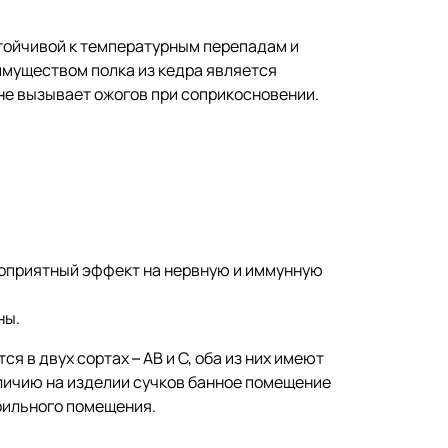
стойчивой к температурным перепадам и
еимуществом полка из кедра является
 не вызывает ожогов при соприкосновении.
гоприятный эффект на нервную и иммунную
ны.
я в двух сортах – АВ и С, оба из них имеют
аличию на изделии сучков банное помещение
рильного помещения.