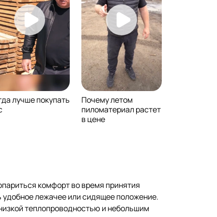
гда лучше покупать
Почему летом
с
пиломатериал растет
в цене
опариться комфорт во время принятия
ть удобное лежачее или сидящее положение.
с низкой теплопроводностью и небольшим