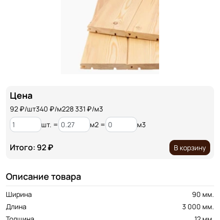
Цена
92
₽/шт
340 ₽/м2
28 331 ₽/м3
шт. =
м2 =
м3
Итого: 92 ₽
В корзину
Описание товара
Ширина
90 мм.
Длина
3 000 мм.
Толщина
12 мм.